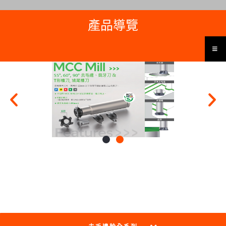
產品導覽
P
N
r
e
e
x
v
t
i
s