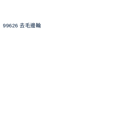
99626 去毛邊輪
用心聆聽您的需求，提供
最佳解決方案
聯絡我們