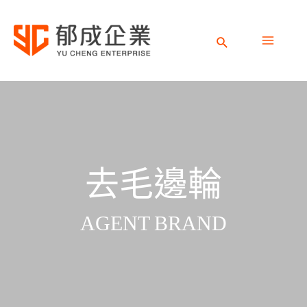
跳
M
至
主
M
要
內
去毛邊輪
容
AGENT BRAND