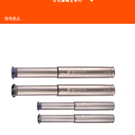
o
l
去毛邊輪全系列
u
i
s
d
s
e
l
i
d
e