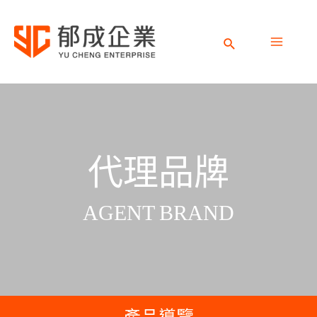
跳
M
至
主
M
要
內
代理品牌
容
AGENT BRAND