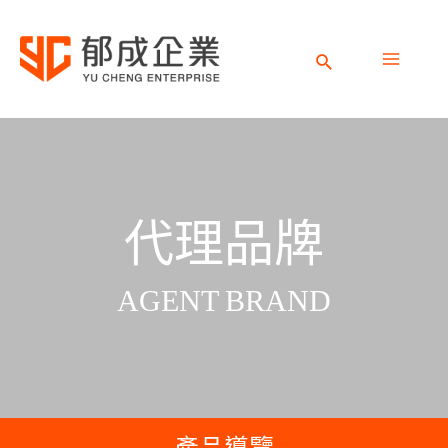
跳
M
至
主
M
要
內
代理品牌
容
AGENT BRAND